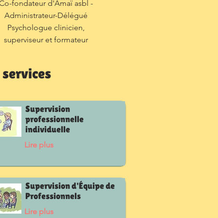
Co-fondateur d'Amaï asbl -
Administrateur-Délégué
Psychologue clinicien,
superviseur et formateur
 services
Supervision
professionnelle
individuelle
Lire plus
Supervision d'Équipe de
Professionnels
Lire plus