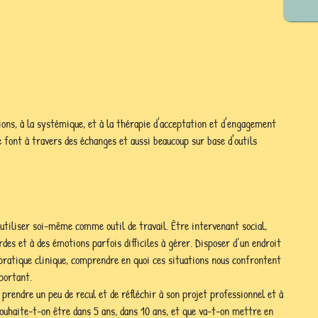
ions, à la systémique, et à la thérapie d'acceptation et d'engagement 
 font à travers des échanges et aussi beaucoup sur base d'outils 
 s’utiliser soi-même comme outil de travail. Être intervenant social, 
rdes et à des émotions parfois difficiles à gérer. Disposer d’un endroit 
 pratique clinique, comprendre en quoi ces situations nous confrontent 
portant. 
prendre un peu de recul et de réfléchir à son projet professionnel et à 
souhaite-t-on être dans 5 ans, dans 10 ans, et que va-t-on mettre en 