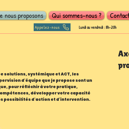
e nous proposons
Qui sommes-nous ?
Contact
Appelez-nous
Lundi au vendredi : 8h-20h
Axe
pr
e solutions, systémique et ACT, les
pervision d'équipe que je propose sont un
e, pour réfléchir à votre pratique,
compétences, développer votre capacité
s possibilités d'action et d'intervention.