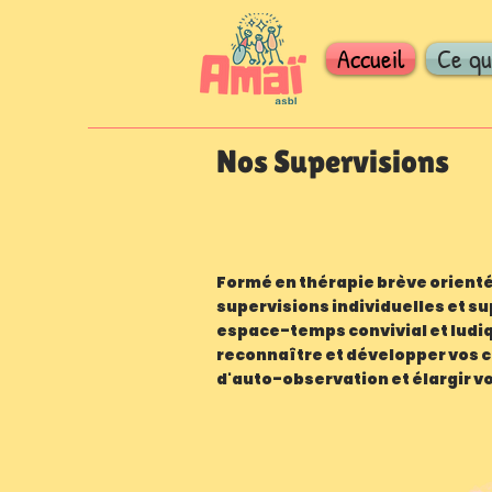
Accueil
Ce qu
Nos Supervisions
Formé en thérapie brève orienté
supervisions individuelles et su
espace-temps convivial et ludiqu
reconnaître et développer vos 
d'auto-observation et élargir vo