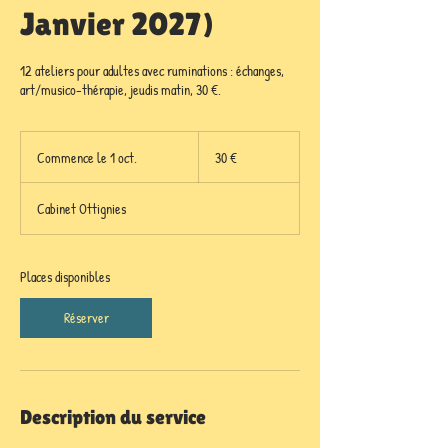
Janvier 2027)
12 ateliers pour adultes avec ruminations : échanges,
art/musico-thérapie, jeudis matin, 30 €.
30
euros
Commence le 1 oct.
C
30 €
o
m
Cabinet Ottignies
m
e
n
c
Places disponibles
e
l
Réserver
e
1
o
c
t
Description du service
.