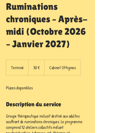
Ruminations
chroniques – Après-
midi (Octobre 2026
– Janvier 2027)
30
euros
Terminé
T
30 €
Cabinet Ottignies
e
r
m
Places disponibles
i
n
é
Description du service
Groupe thérapeutique inclusif destiné aux adultes
souffrant de ruminations chroniques. Le programme
comprend 12 ateliers collectifs mêlant
psychoéducation, échanges, art-thérapie et